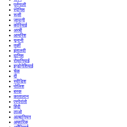
पुर्तगाली
स्पेनिश
रूसी
जापानी
कोरियाई
अरबी
आयरिश
यूनानी
तुर्की
इतालवी
दानिश
रोमानियाई
इन्डोनेशियाई
चेक
दी
स्वीडिश
पोलिश
बस्क
कातालान
एस्पेरांतो
हिंदी
लाओ
अल्बानियन
अम्हारिक्