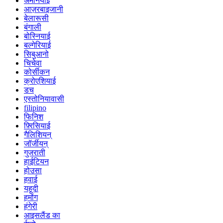
अर्मेनियाई
आज़रबाइजानी
बेलारूसी
बंगाली
बोस्नियाई
बल्गेरियाई
सिबुआनो
चिचेवा
कोर्सीकन
क्रोएशियाई
डच
एस्तोनियावासी
filipino
फिनिश
फ़्रिसियाई
गैलिशियन्
जॉर्जीयन्
गुजराती
हाईटियन
होउसा
हवाई
यहूदी
हमोंग
हंगेरी
आइसलैंड का