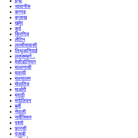
ईग्बो
जावानीस
कन्नड़
कजाख
खमेर
कुर्द
किरगिज़
लैटिन
लात्वीयावासी
लिथुआनियाई
लक्जमबर्ग ..
मेसीडोनियन
मालागासी
मलायी
मलयालम
मोलतिज़
माओरी
मराठी
मंगोलियन
बर्मी
नेपाली
नार्वेजियन
पश्तो
फ़ारसी
पंजाबी