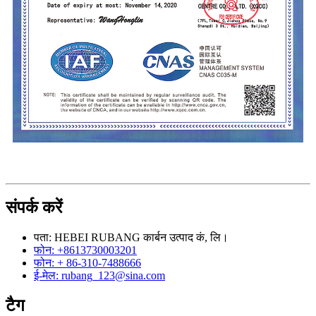
संपर्क करें
पता: HEBEI RUBANG कार्बन उत्पाद कं, लि।
फोन: +8613730003201
फोन: + 86-310-7488666
ई-मेल: rubang_123@sina.com
टैग