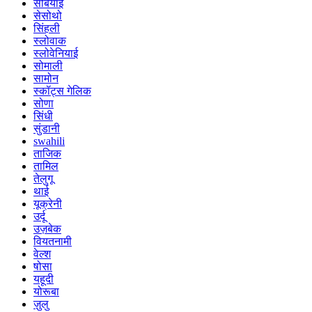
सर्बियाई
सेसोथो
सिंहली
स्लोवाक
स्लोवेनियाई
सोमाली
सामोन
स्कॉट्स गेलिक
सोणा
सिंधी
सुंडानी
swahili
ताजिक
तामिल
तेलुगू
थाई
यूक्रेनी
उर्दू
उज़बेक
वियतनामी
वेल्श
षोसा
यहूदी
योरूबा
ज़ुलु