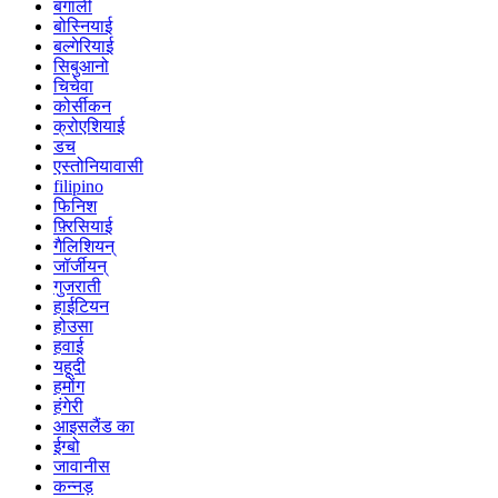
बंगाली
बोस्नियाई
बल्गेरियाई
सिबुआनो
चिचेवा
कोर्सीकन
क्रोएशियाई
डच
एस्तोनियावासी
filipino
फिनिश
फ़्रिसियाई
गैलिशियन्
जॉर्जीयन्
गुजराती
हाईटियन
होउसा
हवाई
यहूदी
हमोंग
हंगेरी
आइसलैंड का
ईग्बो
जावानीस
कन्नड़