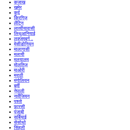
कजाख
खमेर
कुर्द
किरगिज़
लैटिन
लात्वीयावासी
लिथुआनियाई
लक्जमबर्ग ..
मेसीडोनियन
मालागासी
मलायी
मलयालम
मोलतिज़
माओरी
मराठी
मंगोलियन
बर्मी
नेपाली
नार्वेजियन
पश्तो
फ़ारसी
पंजाबी
सर्बियाई
सेसोथो
सिंहली