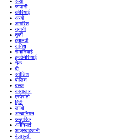
रूसी
जापानी
कोरियाई
अरबी
आयरिश
यूनानी
तुर्की
इतालवी
दानिश
रोमानियाई
इन्डोनेशियाई
चेक
दी
स्वीडिश
पोलिश
बस्क
कातालान
एस्पेरांतो
हिंदी
लाओ
अल्बानियन
अम्हारिक्
अर्मेनियाई
आज़रबाइजानी
बेलारूसी