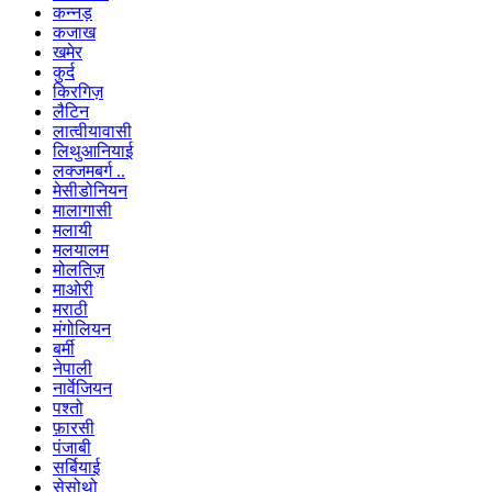
कन्नड़
कजाख
खमेर
कुर्द
किरगिज़
लैटिन
लात्वीयावासी
लिथुआनियाई
लक्जमबर्ग ..
मेसीडोनियन
मालागासी
मलायी
मलयालम
मोलतिज़
माओरी
मराठी
मंगोलियन
बर्मी
नेपाली
नार्वेजियन
पश्तो
फ़ारसी
पंजाबी
सर्बियाई
सेसोथो