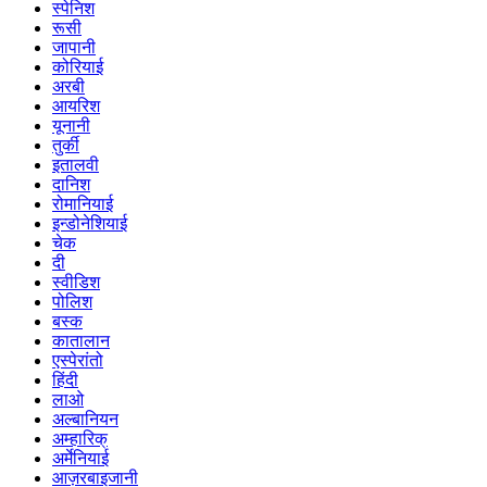
स्पेनिश
रूसी
जापानी
कोरियाई
अरबी
आयरिश
यूनानी
तुर्की
इतालवी
दानिश
रोमानियाई
इन्डोनेशियाई
चेक
दी
स्वीडिश
पोलिश
बस्क
कातालान
एस्पेरांतो
हिंदी
लाओ
अल्बानियन
अम्हारिक्
अर्मेनियाई
आज़रबाइजानी