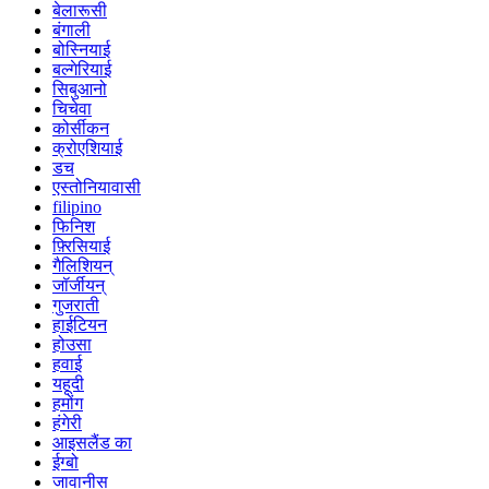
बेलारूसी
बंगाली
बोस्नियाई
बल्गेरियाई
सिबुआनो
चिचेवा
कोर्सीकन
क्रोएशियाई
डच
एस्तोनियावासी
filipino
फिनिश
फ़्रिसियाई
गैलिशियन्
जॉर्जीयन्
गुजराती
हाईटियन
होउसा
हवाई
यहूदी
हमोंग
हंगेरी
आइसलैंड का
ईग्बो
जावानीस