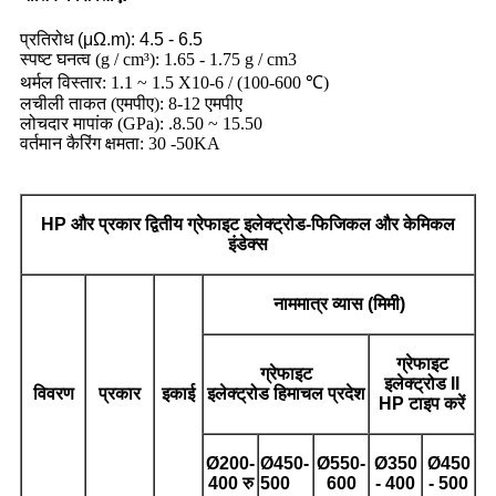
प्रतिरोध (μΩ.m): 4.5 - 6.5
स्पष्ट घनत्व (g / cm³): 1.65 - 1.75 g / cm3
थर्मल विस्तार: 1.1 ~ 1.5 X10-6 / (100-600 ℃)
लचीली ताकत (एमपीए): 8-12 एमपीए
लोचदार मापांक (GPa): .8.50 ~ 15.50
वर्तमान कैरिंग क्षमता: 30 -50KA
HP और
प्रकार
द्वितीय
ग्रेफाइट इलेक्ट्रोड
-फिजिकल और केमिकल
इंडेक्स
नाममात्र
व्यास (मिमी)
ग्रेफाइट
ग्रेफाइट
इलेक्ट्रोड
II
विवरण
प्रकार
इकाई
इलेक्ट्रोड
हिमाचल प्रदेश
HP टाइप करें
Ø
200-
Ø
450-
Ø
550-
Ø
350
Ø
450
400 रु
500
600
- 400
- 500