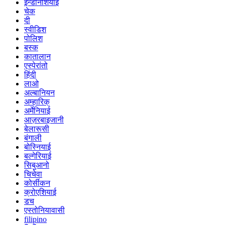
इन्डोनेशियाई
चेक
दी
स्वीडिश
पोलिश
बस्क
कातालान
एस्पेरांतो
हिंदी
लाओ
अल्बानियन
अम्हारिक्
अर्मेनियाई
आज़रबाइजानी
बेलारूसी
बंगाली
बोस्नियाई
बल्गेरियाई
सिबुआनो
चिचेवा
कोर्सीकन
क्रोएशियाई
डच
एस्तोनियावासी
filipino