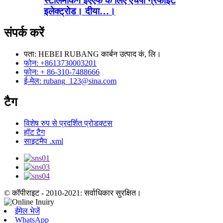
स्टीलमेकिंग ईएएफ के लिए एचपी ग्रेफाइट
इलेक्ट्रोड। दीया…।
संपर्क करें
पता: HEBEI RUBANG कार्बन उत्पाद कं, लि।
फोन: +8613730003201
फोन: + 86-310-7488666
ई-मेल: rubang_123@sina.com
टैग
विशेष रुप से प्रदर्शित प्रोडक्टस
हॉट टैग
साइटमैप .xml
© कॉपीराइट - 2010-2021: सर्वाधिकार सुरक्षित।
ईमेल भेजें
WhatsApp