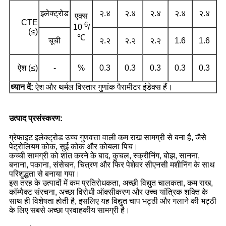
इलेक्ट्रोड
२.४
२.४
२.४
२.४
२.४
एक्स
CTE
-6
10
/
(≤)
℃
चूची
२.२
२.२
२.२
1.6
1.6
ऐश (≤)
-
%
0.3
0.3
0.3
0.3
0.3
ध्यान दें:
ऐश और थर्मल विस्तार गुणांक पैरामीटर इंडेक्स हैं।
उत्पाद प्रसंस्करण:
ग्रेफाइट इलेक्ट्रोड उच्च गुणवत्ता वाली कम राख सामग्री से बना है, जैसे
पेट्रोलियम कोक, सुई कोक और कोयला पिच।
कच्ची सामग्री को शांत करने के बाद, कुचल, स्क्रीनिंग, बोझ, सानना,
बनाना, पकाना, संसेचन, चित्रण और फिर पेशेवर सीएनसी मशीनिंग के साथ
परिशुद्धता से बनाया गया।
इस तरह के उत्पादों में कम प्रतिरोधकता, अच्छी विद्युत चालकता, कम राख,
कॉम्पैक्ट संरचना, अच्छा विरोधी ऑक्सीकरण और उच्च यांत्रिक शक्ति के
साथ ही विशेषता होती है, इसलिए यह विद्युत चाप भट्ठी और गलाने की भट्ठी
के लिए सबसे अच्छा प्रवाहकीय सामग्री है।