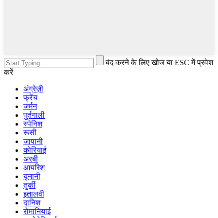
बंद करने के लिए खोज या ESC में प्रवेश
करें
अंग्रेज़ी
फ्रेंच
जर्मन
पुर्तगाली
स्पेनिश
रूसी
जापानी
कोरियाई
अरबी
आयरिश
यूनानी
तुर्की
इतालवी
दानिश
रोमानियाई