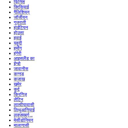
फिनिश
फ़्रिसियाई
गैलिशियन्
जॉर्जीयन्
गुजराती
हाईटियन
होउसा
हवाई
यहूदी
हमोंग
हंगेरी
आइसलैंड का
ईग्बो
जावानीस
कन्नड़
कजाख
खमेर
कुर्द
किरगिज़
लैटिन
लात्वीयावासी
लिथुआनियाई
लक्जमबर्ग ..
मेसीडोनियन
मालागासी