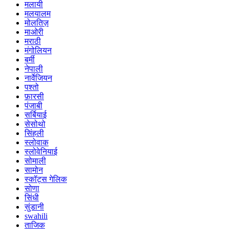
मलायी
मलयालम
मोलतिज़
माओरी
मराठी
मंगोलियन
बर्मी
नेपाली
नार्वेजियन
पश्तो
फ़ारसी
पंजाबी
सर्बियाई
सेसोथो
सिंहली
स्लोवाक
स्लोवेनियाई
सोमाली
सामोन
स्कॉट्स गेलिक
सोणा
सिंधी
सुंडानी
swahili
ताजिक